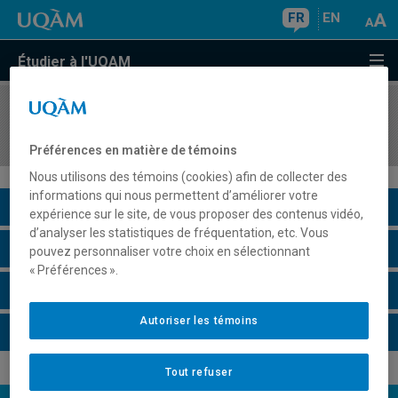
FR
EN
Étudier à l'UQAM
COURS
//
JPN1004
Introduction à la langue et à la culture du Japon
Préférences en matière de témoins
Nous utilisons des témoins (cookies) afin de collecter des
informations qui nous permettent d’améliorer votre
Description du cours
expérience sur le site, de vous proposer des contenus vidéo,
d’analyser les statistiques de fréquentation, etc. Vous
Horaire - Été 2026
pouvez personnaliser votre choix en sélectionnant
« Préférences ».
Horaire - Automne 2026
Autoriser les témoins
Horaire - Hiver 2027
Tout refuser