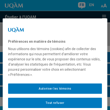
FR
EN
Étudier à l'UQAM
COURS
//
JPN1200
Japonais II
Préférences en matière de témoins
Nous utilisons des témoins (cookies) afin de collecter des
informations qui nous permettent d’améliorer votre
Description du cours
expérience sur le site, de vous proposer des contenus vidéo,
d’analyser les statistiques de fréquentation, etc. Vous
Horaire - Été 2026
pouvez personnaliser votre choix en sélectionnant
« Préférences ».
Horaire - Automne 2026
Autoriser les témoins
Horaire - Hiver 2027
Tout refuser