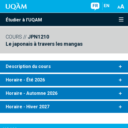
FR
EN
Étudier à l'UQAM
COURS
//
JPN1210
Le japonais à travers les mangas
Description du cours
Horaire - Été 2026
Horaire - Automne 2026
Horaire - Hiver 2027