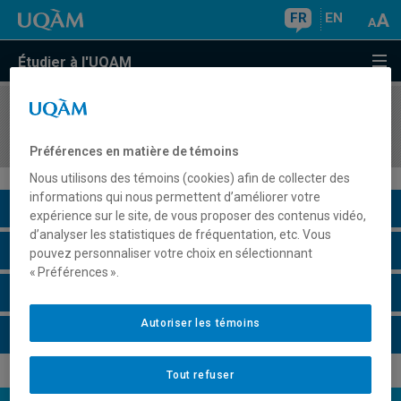
FR
EN
Étudier à l'UQAM
COURS
//
JUM4522
Stage I
Préférences en matière de témoins
Nous utilisons des témoins (cookies) afin de collecter des
informations qui nous permettent d’améliorer votre
Description du cours
expérience sur le site, de vous proposer des contenus vidéo,
d’analyser les statistiques de fréquentation, etc. Vous
Horaire - Été 2026
pouvez personnaliser votre choix en sélectionnant
« Préférences ».
Horaire - Automne 2026
Autoriser les témoins
Horaire - Hiver 2027
Tout refuser