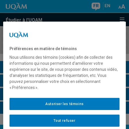
FR
EN
Étudier à l'UQAM
COURS
//
JUM4529
Approches cliniques du droit : pratique et théorie
Préférences en matière de témoins
Nous utilisons des témoins (cookies) afin de collecter des
informations qui nous permettent d’améliorer votre
Description du cours
expérience sur le site, de vous proposer des contenus vidéo,
d’analyser les statistiques de fréquentation, etc. Vous
Horaire - Été 2026
pouvez personnaliser votre choix en sélectionnant
« Préférences ».
Horaire - Automne 2026
Autoriser les témoins
Horaire - Hiver 2027
Tout refuser