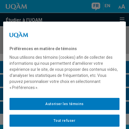
FR
EN
Étudier à l'UQAM
COURS
//
JUR1033
Législations du travail
Préférences en matière de témoins
Nous utilisons des témoins (cookies) afin de collecter des
informations qui nous permettent d’améliorer votre
Description du cours
expérience sur le site, de vous proposer des contenus vidéo,
d’analyser les statistiques de fréquentation, etc. Vous
Horaire - Été 2026
pouvez personnaliser votre choix en sélectionnant
« Préférences ».
Horaire - Automne 2026
Autoriser les témoins
Horaire - Hiver 2027
Tout refuser