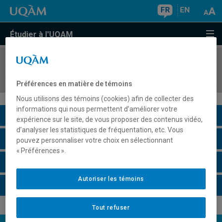
FR
EN
Étudier à l'UQAM
COURS
//
JUR2040
Droit interne et international
Préférences en matière de témoins
Nous utilisons des témoins (cookies) afin de collecter des
informations qui nous permettent d’améliorer votre
Description du cours
expérience sur le site, de vous proposer des contenus vidéo,
d’analyser les statistiques de fréquentation, etc. Vous
Horaire - Été 2026
pouvez personnaliser votre choix en sélectionnant
« Préférences ».
Horaire - Automne 2026
Autoriser les témoins
Horaire - Hiver 2027
Tout refuser