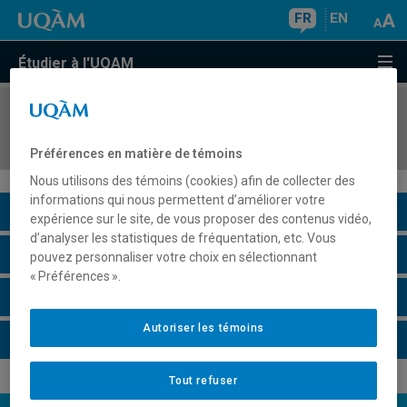
FR
EN
Étudier à l'UQAM
COURS
//
JUR2541
Droit des affaires
Préférences en matière de témoins
Nous utilisons des témoins (cookies) afin de collecter des
informations qui nous permettent d’améliorer votre
Description du cours
expérience sur le site, de vous proposer des contenus vidéo,
d’analyser les statistiques de fréquentation, etc. Vous
Horaire - Été 2026
pouvez personnaliser votre choix en sélectionnant
« Préférences ».
Horaire - Automne 2026
Autoriser les témoins
Horaire - Hiver 2027
Tout refuser