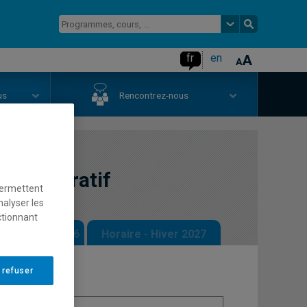
fr
en
us
Rencontrez-nous
dministratif
permettent
nalyser les
ctionnant
 - Automne 2026
Horaire - Hiver 2027
 refuser