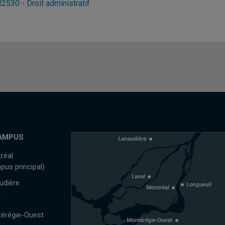
2530 - Droit administratif
AMPUS
réal
pus principal)
udière
l
érégie-Ouest