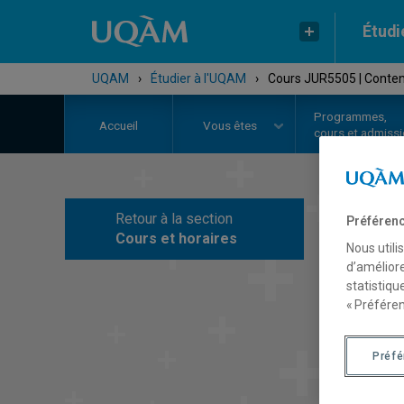
Étudi
UQAM
›
Étudier à l'UQAM
›
Cours JUR5505 | Content
Programmes,
Accueil
Vous êtes
cours et admiss
Retour à la section
Préférenc
C
Cours et horaires
Nous utili
d’améliore
statistiqu
« Préféren
Préf