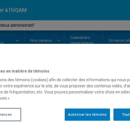
er à l'UQAM
ieux administratif
Calendriers
Nos
campus
En savoir pl
ion
universitaires
es en matière de témoins
OURS
//
JUR5505
-
Contentieux a
sons des témoins (cookies) afin de collecter des informations qui nous 
r votre expérience sur le site, de vous proposer des contenus vidéo, d’a
es de fréquentation, etc. Vous pouvez personnaliser votre choix en séle
ces ».
Description
Horaire - Été 2026
Horaire
érences
Autoriser les témoins
Tout