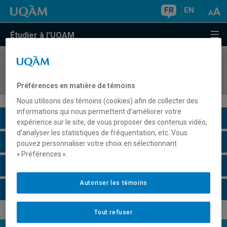
FR
EN
Étudier à l'UQAM
COURS
//
JUR6580
Droit des rapports individuels de travail
Préférences en matière de témoins
Nous utilisons des témoins (cookies) afin de collecter des
informations qui nous permettent d’améliorer votre
Description du cours
expérience sur le site, de vous proposer des contenus vidéo,
d’analyser les statistiques de fréquentation, etc. Vous
Horaire - Été 2026
pouvez personnaliser votre choix en sélectionnant
« Préférences ».
Horaire - Automne 2026
Autoriser les témoins
Horaire - Hiver 2027
Tout refuser