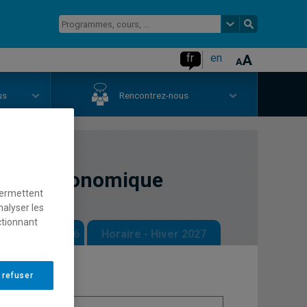
fr
en
us
Rencontrez-nous
tional économique
permettent
nalyser les
ctionnant
 - Automne 2026
Horaire - Hiver 2027
 refuser