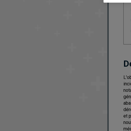
D
L'o
inc
not
gén
aba
dér
et 
nou
méc