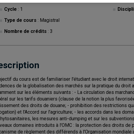
Cycle
: 1
Discipl
Type de cours
: Magistral
Nombre de crédits
: 3
escription
bjectif du cours est de familiariser l'étudiant avec le droit inte
idences de la globalisation des marchés sur la pratique du droit
amment sur les éléments suivants : - La circulation des marchandi
éral sur les tarifs douaniers (clause de la notion la plus favorisée
issement des droits de douane; - prohibition des restrictions qu
ogation) et l'Accord sur l'agriculture; - les accords dans les dom
phytosanitaires, les mesures anti-dumping et sur les subvention
veaux domaines introduits à l'OMC : la protection des droits de pro
anisme de règlement des différends à l'Organisation mondiale du