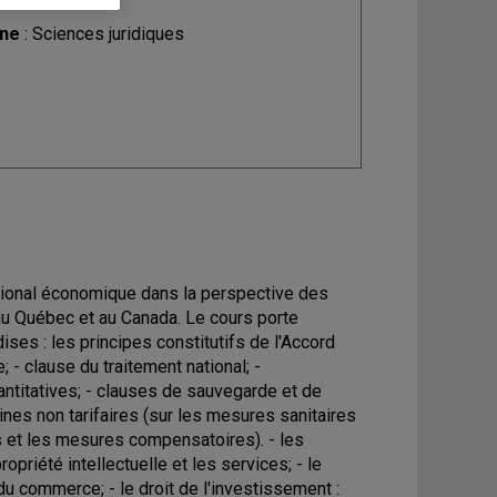
ine
: Sciences juridiques
rnational économique dans la perspective des
 au Québec et au Canada. Le cours porte
ses : les principes constitutifs de l'Accord
; - clause du traitement national; -
antitatives; - clauses de sauvegarde et de
aines non tarifaires (sur les mesures sanitaires
s et les mesures compensatoires). - les
priété intellectuelle et les services; - le
 commerce; - le droit de l'investissement :