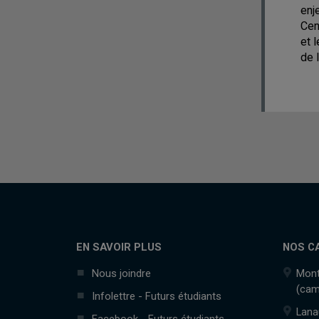
enj
Cen
et 
de 
EN SAVOIR PLUS
NOS C
Nous joindre
Mont
(cam
Infolettre - Futurs étudiants
Lana