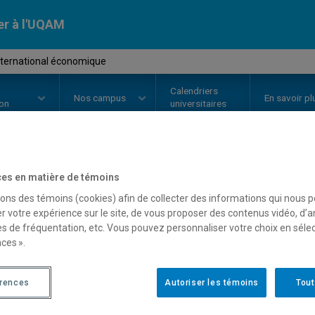
er à l'UQAM
nternational économique
Calendriers
Nos
campus
En savoir pl
ion
universitaires
es en matière de témoins
OURS
//
JUR6603
-
Droit interna
sons des témoins (cookies) afin de collecter des informations qui nous 
r votre expérience sur le site, de vous proposer des contenus vidéo, d’a
es de fréquentation, etc. Vous pouvez personnaliser votre choix en séle
Description
Horaire - Été 2026
Horaire
ces ».
érences
Autoriser les témoins
Tout