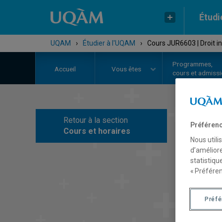
Étudi
UQAM
›
Étudier à l'UQAM
›
Cours JUR6603 | Droit i
Programmes,
Accueil
Vous êtes
cours et admiss
Retour à la section
Préférenc
C
Cours et horaires
Nous utili
d’améliore
statistiqu
« Préféren
Préf