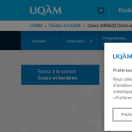
Étudi
UQAM
›
Étudier à l'UQAM
›
Cours JUR6625 | Droit so
Programmes,
Accueil
Vous êtes
cours et admiss
Préférenc
Retour à la section
C
Cours et horaires
Nous utili
d’améliore
statistiqu
« Préféren
Préf