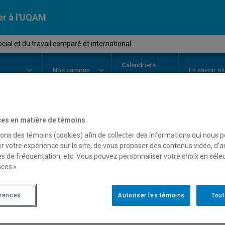
er à l'UQAM
cial et du travail comparé et international
Calendriers
Nos
campus
En savoir pl
ion
universitaires
es en matière de témoins
OURS
//
JUR6625
-
Droit social e
sons des témoins (cookies) afin de collecter des informations qui nous 
r votre expérience sur le site, de vous proposer des contenus vidéo, d’a
international
es de fréquentation, etc. Vous pouvez personnaliser votre choix en séle
ces ».
Description
Horaire - Été 2026
Horaire
érences
Autoriser les témoins
Tout