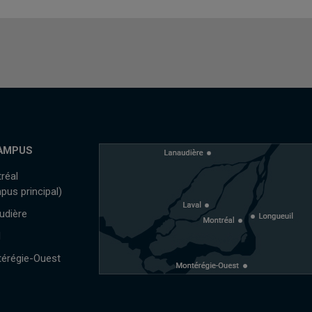
AMPUS
réal
pus principal)
udière
l
érégie-Ouest