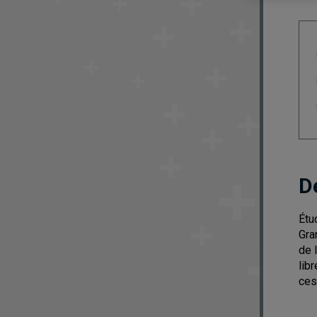
D
Étu
Gra
de 
lib
ces