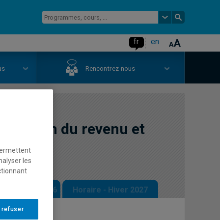
fr
en
us
Rencontrez-nous
otection du revenu et
permettent
nalyser les
ctionnant
 - Automne 2026
Horaire - Hiver 2027
 refuser