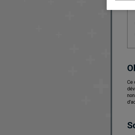
O
Ce 
dév
non
d'a
S