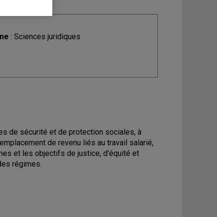
ine
: Sciences juridiques
s de sécurité et de protection sociales, à
lacement de revenu liés au travail salarié,
s et les objectifs de justice, d'équité et
 des régimes.