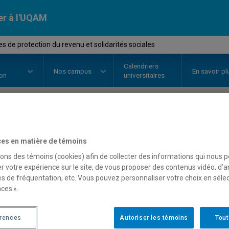
er à l'UQAM
 de protection du revenu et solidarités sociales
Calendriers
Nos
campus
En savoir pl
ion
universitaires
OURS
//
JUR7240
-
Régimes de pr
es en matière de témoins
solidarités sociales
sons des témoins (cookies) afin de collecter des informations qui nous 
r votre expérience sur le site, de vous proposer des contenus vidéo, d’a
es de fréquentation, etc. Vous pouvez personnaliser votre choix en séle
ces ».
Description
Horaire - Été 2026
Horaire
érences
Autoriser les témoins
Tout