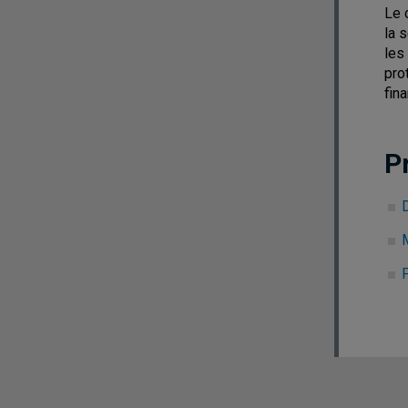
Le 
la 
les
pro
fin
P
D
M
P