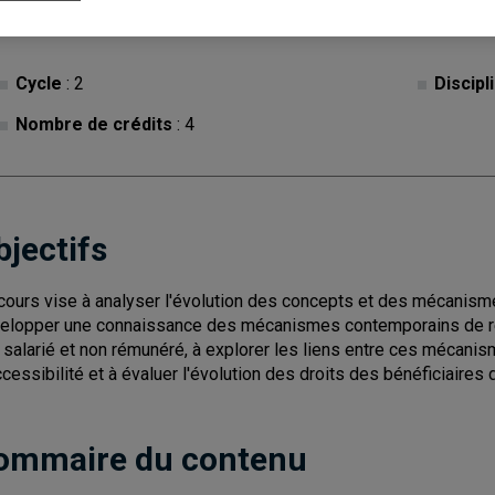
Cycle
: 2
Discipl
Nombre de crédits
: 4
bjectifs
cours vise à analyser l'évolution des concepts et des mécanisme
elopper une connaissance des mécanismes contemporains de remp
 salarié et non rémunéré, à explorer les liens entre ces mécanisme
ccessibilité et à évaluer l'évolution des droits des bénéficiaires
ommaire du contenu