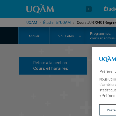
Étudi
UQAM
›
Étudier à l'UQAM
›
Cours JUR7240 | Régimes
Programmes,
Accueil
Vous êtes
cours et admiss
Retour à la section
C
Cours et horaires
Préférenc
Nous utili
d’améliore
statistiqu
« Préféren
Préf