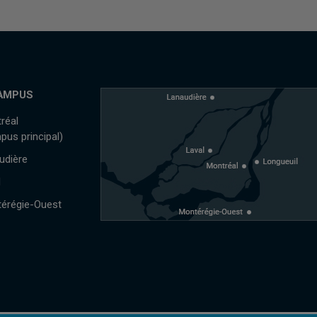
AMPUS
réal
pus principal)
udière
l
érégie-Ouest