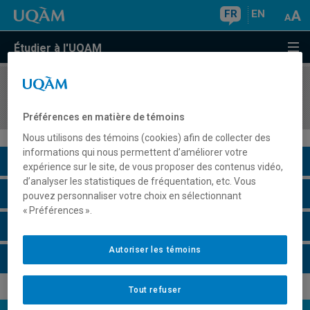
FR
EN
Étudier à l'UQAM
COURS
//
JUR7401
Activité de synthèse et de présentation
Préférences en matière de témoins
Nous utilisons des témoins (cookies) afin de collecter des
informations qui nous permettent d’améliorer votre
Description du cours
expérience sur le site, de vous proposer des contenus vidéo,
d’analyser les statistiques de fréquentation, etc. Vous
Horaire - Été 2026
pouvez personnaliser votre choix en sélectionnant
« Préférences ».
Horaire - Automne 2026
Autoriser les témoins
Horaire - Hiver 2027
Tout refuser