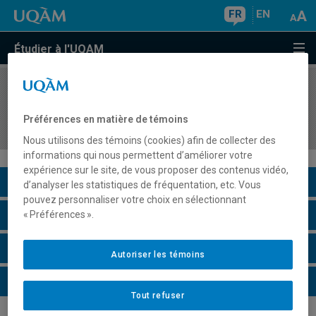
FR
EN
Étudier à l'UQAM
COURS
//
KIN1434
Enseigner l'interagir en éducation physique et à
Préférences en matière de témoins
la santé au secondaire 2
Nous utilisons des témoins (cookies) afin de collecter des
informations qui nous permettent d’améliorer votre
expérience sur le site, de vous proposer des contenus vidéo,
Description du cours
d’analyser les statistiques de fréquentation, etc. Vous
pouvez personnaliser votre choix en sélectionnant
Horaire - Été 2026
« Préférences ».
Horaire - Automne 2026
Autoriser les témoins
Horaire - Hiver 2027
Tout refuser