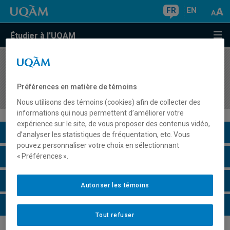
FR
EN
Étudier à l'UQAM
COURS
//
KIN1440
Enseigner l'éducation physique et à la santé en
Préférences en matière de témoins
milieu de plein air
Nous utilisons des témoins (cookies) afin de collecter des
informations qui nous permettent d’améliorer votre
expérience sur le site, de vous proposer des contenus vidéo,
Description du cours
d’analyser les statistiques de fréquentation, etc. Vous
pouvez personnaliser votre choix en sélectionnant
Horaire - Été 2026
« Préférences ».
Horaire - Automne 2026
Autoriser les témoins
Horaire - Hiver 2027
Tout refuser