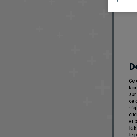
D
Ce 
kin
sur
ce 
s'a
d'i
et 
la 
le 