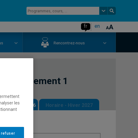
fr
en
us
Rencontrez-nous
ccompagnement 1
permettent
nalyser les
 - Automne 2026
Horaire - Hiver 2027
ctionnant
 refuser