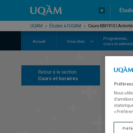
Étudi
UQAM
›
Étudier à l'UQAM
›
Cours KIN1910 | Activi
Programmes,
Accueil
Vous êtes
cours et admiss
Retour à la section
C
Cours et horaires
Préférenc
Nous utili
d’améliore
statistiqu
« Préféren
Préf