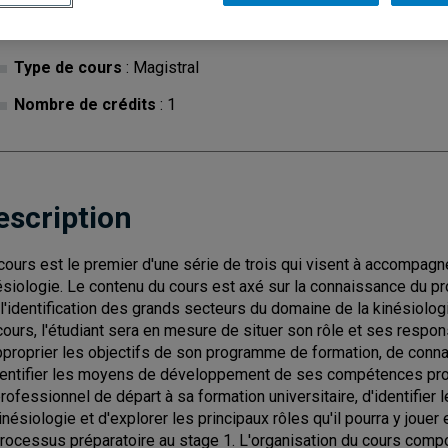
Cycle
: 1
Discipl
Type de cours
: Magistral
Nombre de crédits
: 1
escription
cours est le premier d'une série de trois qui visent à accompagne
ésiologie. Le contenu du cours est axé sur la connaissance du pr
 l'identification des grands secteurs du domaine de la kinésiologie
cours, l'étudiant sera en mesure de situer son rôle et ses respon
pproprier les objectifs de son programme de formation, de conna
dentifier les moyens de développement de ses compétences prof
professionnel de départ à sa formation universitaire, d'identifier
kinésiologie et d'explorer les principaux rôles qu'il pourra y joue
processus préparatoire au stage 1. L'organisation du cours compo