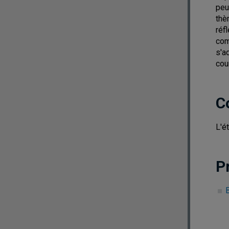
peu
thè
réf
com
s'a
cou
C
L'é
P
B