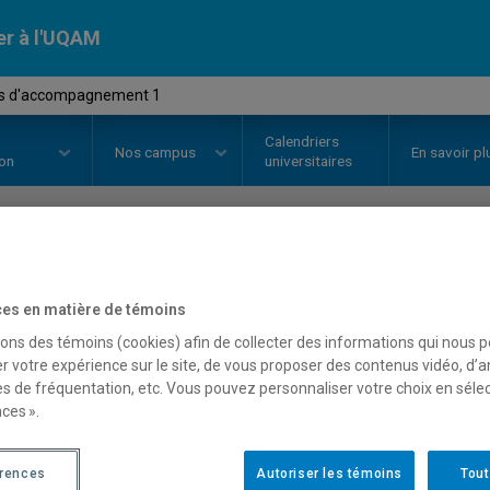
er à l'UQAM
tés d'accompagnement 1
Calendriers
Nos
campus
En savoir pl
ion
universitaires
OURS
//
KIN1910
-
Activités d'a
es en matière de témoins
sons des témoins (cookies) afin de collecter des informations qui nous 
r votre expérience sur le site, de vous proposer des contenus vidéo, d’a
Description
Horaire - Été 2026
Horaire
es de fréquentation, etc. Vous pouvez personnaliser votre choix en séle
ces ».
érences
Autoriser les témoins
Tout