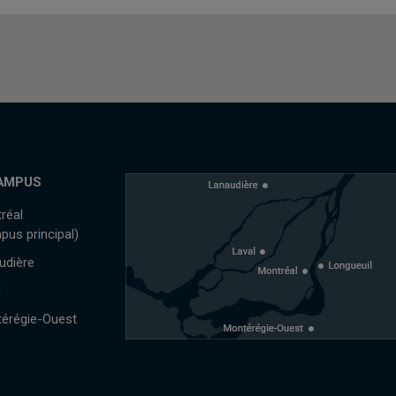
AMPUS
réal
pus principal)
udière
l
érégie-Ouest