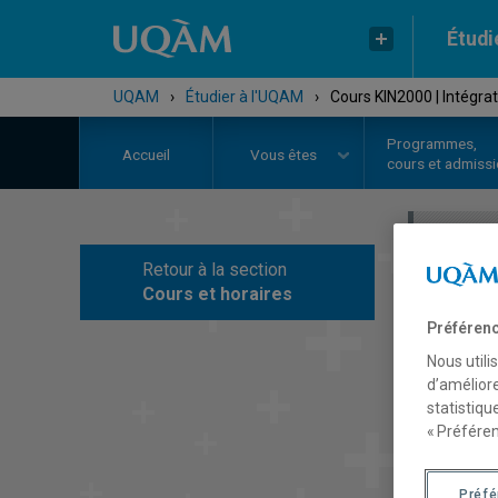
Étudi
UQAM
›
Étudier à l'UQAM
›
Cours KIN2000 | Intégra
Programmes,
Accueil
Vous êtes
cours et admiss
Retour à la section
C
Cours et horaires
Préférenc
Nous utili
d’améliore
statistiqu
« Préféren
Préf