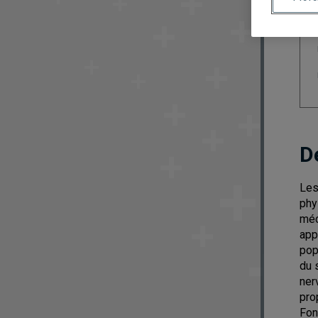
D
Les
phy
méc
app
pop
du 
ner
pro
Fon