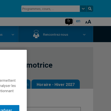
fr
en
us
Rencontrez-nous
rceptivomotrice
permettent
 - Automne 2026
Horaire - Hiver 2027
nalyser les
ctionnant
 refuser