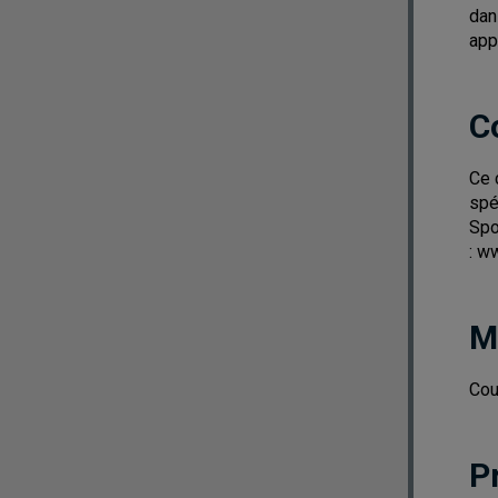
dan
app
C
Ce 
spé
Spo
: w
M
Cou
P