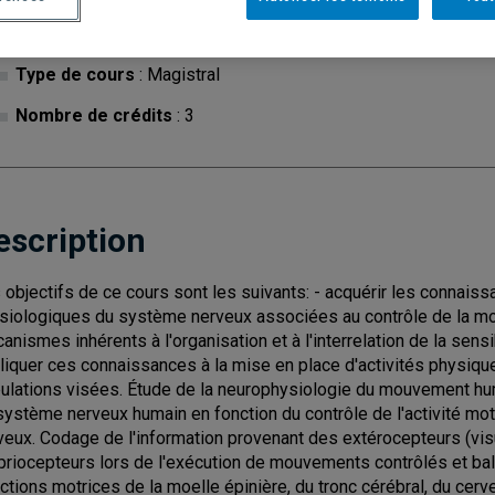
Cycle
: 1
Discipl
Type de cours
: Magistral
Nombre de crédits
: 3
escription
 objectifs de ce cours sont les suivants: - acquérir les connai
siologiques du système nerveux associées au contrôle de la motr
anismes inhérents à l'organisation et à l'interrelation de la sensib
liquer ces connaissances à la mise en place d'activités physiq
ulations visées. Étude de la neurophysiologie du mouvement hum
système nerveux humain en fonction du contrôle de l'activité mot
veux. Codage de l'information provenant des extérocepteurs (vis
priocepteurs lors de l'exécution de mouvements contrôlés et bal
ctions motrices de la moelle épinière, du tronc cérébral, du cerv