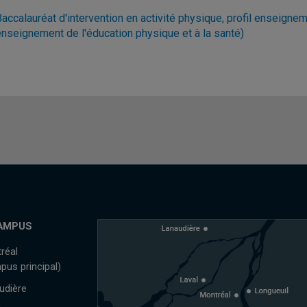
accalauréat d'intervention en activité physique, profil enseignem
enseignement de l'éducation physique et à la santé)
AMPUS
réal
pus principal)
udière