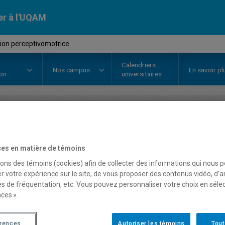
er à l'UQAM
tion perceptivomotrice
Calendriers
Nos
campus
En savoir pl
ion
universitaires
OURS
//
KIN2000
-
Intégration pe
es en matière de témoins
sons des témoins (cookies) afin de collecter des informations qui nous 
Description
Horaire - Été 2026
Horaire
r votre expérience sur le site, de vous proposer des contenus vidéo, d’a
es de fréquentation, etc. Vous pouvez personnaliser votre choix en séle
ces ».
érences
Autoriser les témoins
Tout