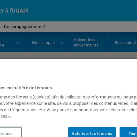
er à l'UQAM
tés d'accompagnement 2
Calendriers
Nos
campus
En savoir pl
ion
universitaires
OURS
//
KIN2910
-
Activités d'a
es en matière de témoins
sons des témoins (cookies) afin de collecter des informations qui nous 
r votre expérience sur le site, de vous proposer des contenus vidéo, d’a
Description
Horaire - Été 2026
Horaire
es de fréquentation, etc. Vous pouvez personnaliser votre choix en séle
ces ».
érences
Autoriser les témoins
Tout