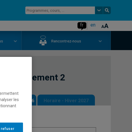
fr
en
us
Rencontrez-nous
ccompagnement 2
permettent
nalyser les
 - Automne 2026
Horaire - Hiver 2027
ctionnant
 refuser