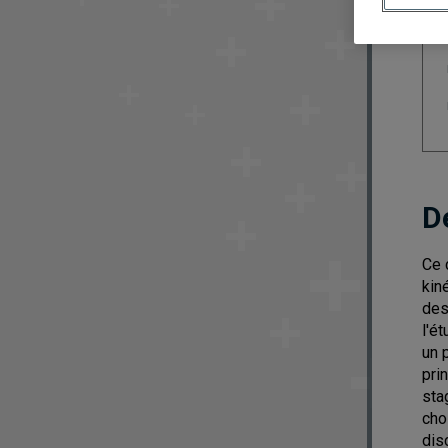
D
Ce 
kin
des
l'é
un 
pri
sta
cho
dis