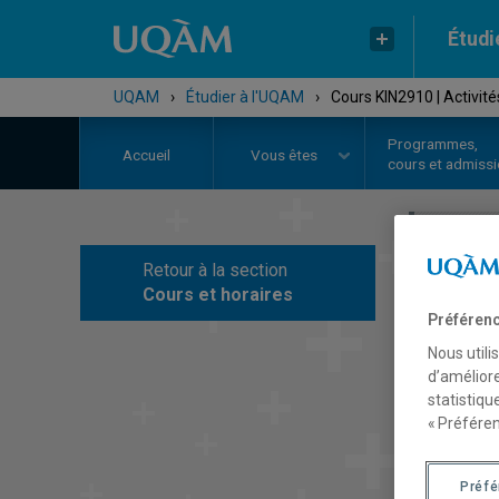
Étudi
UQAM
›
Étudier à l'UQAM
›
Cours KIN2910 | Activi
Programmes,
Accueil
Vous êtes
cours et admiss
Retour à la section
C
Cours et horaires
Préférenc
Nous utili
d’améliore
statistiqu
« Préféren
Préf