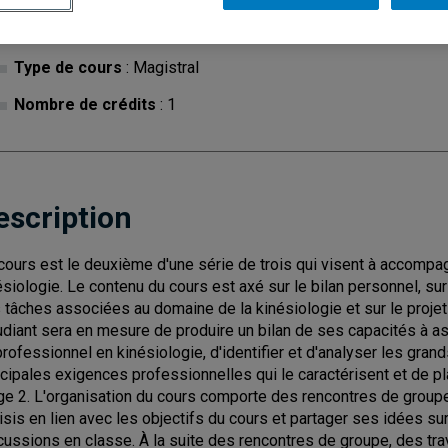
Cycle
: 1
Discipl
Type de cours
: Magistral
Nombre de crédits
: 1
escription
cours est le deuxième d'une série de trois qui visent à accompag
ésiologie. Le contenu du cours est axé sur le bilan personnel, sur
 tâches associées au domaine de la kinésiologie et sur le projet d
tudiant sera en mesure de produire un bilan de ses capacités à a
professionnel en kinésiologie, d'identifier et d'analyser les gr
ncipales exigences professionnelles qui le caractérisent et de pl
ge 2. L'organisation du cours comporte des rencontres de groupe
isis en lien avec les objectifs du cours et partager ses idées 
cussions en classe. À la suite des rencontres de groupe, des tra