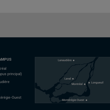
AMPUS
réal
pus principal)
udière
l
érégie-Ouest