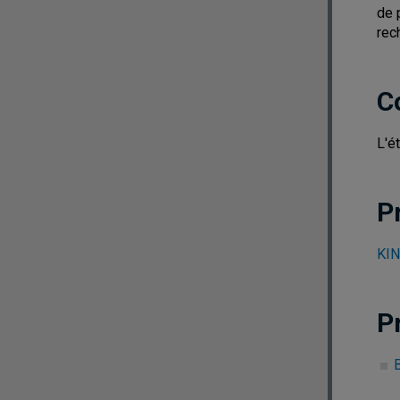
de 
rec
C
L'é
P
KIN
P
B