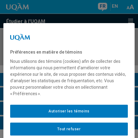
FR
EN
Étudier à l'UQAM
COURS
//
KIN3400
Application et intégration 2 et examen de
Préférences en matière de témoins
synthèse
Nous utilisons des témoins (cookies) afin de collecter des
informations qui nous permettent d’améliorer votre
expérience sur le site, de vous proposer des contenus vidéo,
Description du cours
d’analyser les statistiques de fréquentation, etc. Vous
pouvez personnaliser votre choix en sélectionnant
Horaire - Été 2026
« Préférences ».
Horaire - Automne 2026
Autoriser les témoins
Horaire - Hiver 2027
Tout refuser