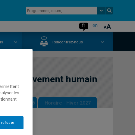
fr
en
us
Rencontrez-nous
 du mouvement humain
permettent
nalyser les
ctionnant
 - Automne 2026
Horaire - Hiver 2027
 refuser