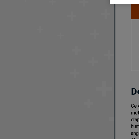
D
Ce 
mét
d'a
hum
ang