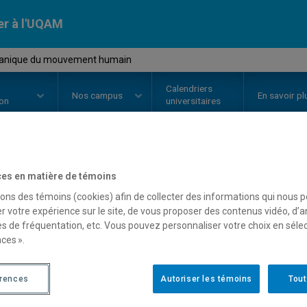
er à l'UQAM
canique du mouvement humain
Calendriers
Nos
campus
En savoir pl
ion
universitaires
OURS
//
KIN3700
-
Biomécanique
es en matière de témoins
sons des témoins (cookies) afin de collecter des informations qui nous 
r votre expérience sur le site, de vous proposer des contenus vidéo, d’a
es de fréquentation, etc. Vous pouvez personnaliser votre choix en séle
Description
Horaire - Été 2026
Horaire
ces ».
érences
Autoriser les témoins
Tout