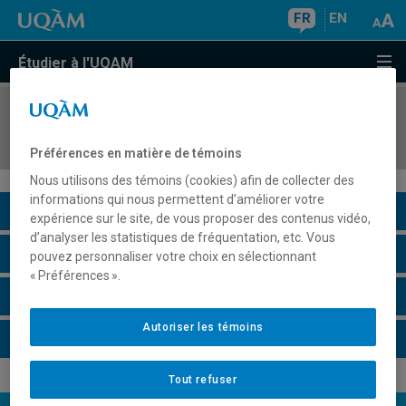
FR
EN
Étudier à l'UQAM
COURS
//
KIN3740
Développement moteur
Préférences en matière de témoins
Nous utilisons des témoins (cookies) afin de collecter des
informations qui nous permettent d’améliorer votre
Description du cours
expérience sur le site, de vous proposer des contenus vidéo,
d’analyser les statistiques de fréquentation, etc. Vous
Horaire - Été 2026
pouvez personnaliser votre choix en sélectionnant
« Préférences ».
Horaire - Automne 2026
Autoriser les témoins
Horaire - Hiver 2027
Tout refuser