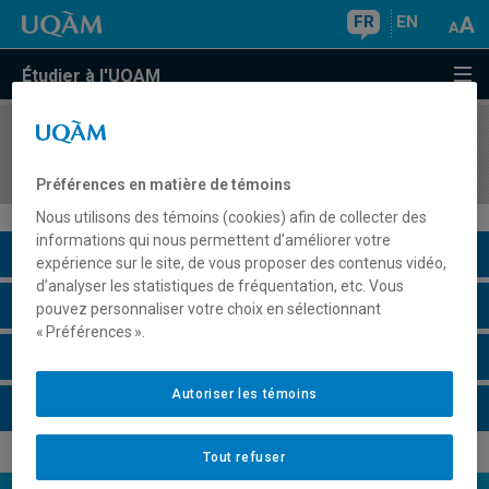
FR
EN
Étudier à l'UQAM
COURS
//
KIN3771
Évaluation de la performance
Préférences en matière de témoins
Nous utilisons des témoins (cookies) afin de collecter des
informations qui nous permettent d’améliorer votre
Description du cours
expérience sur le site, de vous proposer des contenus vidéo,
d’analyser les statistiques de fréquentation, etc. Vous
Horaire - Été 2026
pouvez personnaliser votre choix en sélectionnant
« Préférences ».
Horaire - Automne 2026
Autoriser les témoins
Horaire - Hiver 2027
Tout refuser