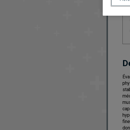
D
Éva
phy
sta
méc
mus
cap
hyp
fin
don