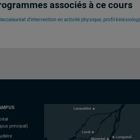
rogrammes associés à ce cours
accalauréat d'intervention en activité physique, profil kinésiolog
AMPUS
réal
pus principal)
udière