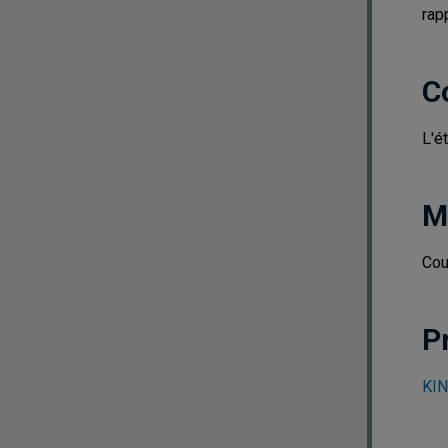
rap
C
L'é
M
Cou
P
KIN