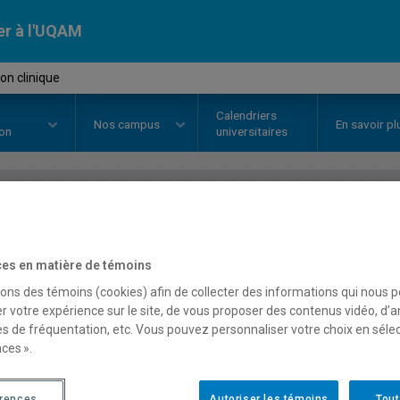
er à l'UQAM
on clinique
Calendriers
Nos
campus
En savoir pl
ion
universitaires
OURS
//
KIN3790
-
Évaluation cli
es en matière de témoins
sons des témoins (cookies) afin de collecter des informations qui nous 
Description
Horaire - Été 2026
Horaire
r votre expérience sur le site, de vous proposer des contenus vidéo, d’a
es de fréquentation, etc. Vous pouvez personnaliser votre choix en séle
ces ».
érences
Autoriser les témoins
Tout