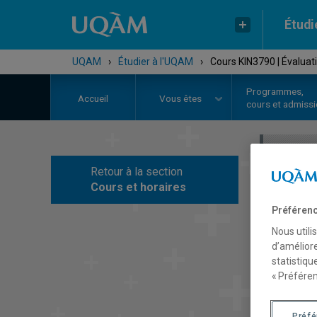
Étudi
UQAM
›
Étudier à l'UQAM
›
Cours KIN3790 | Évaluati
Programmes,
Accueil
Vous êtes
cours et admiss
Retour à la section
C
Cours et horaires
Préférenc
Nous utili
d’améliore
statistiqu
« Préféren
Préf