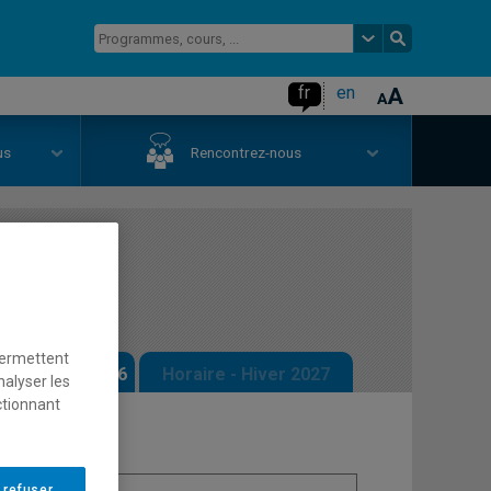
fr
en
us
Rencontrez-nous
nique
permettent
 - Automne 2026
Horaire - Hiver 2027
nalyser les
ctionnant
 refuser