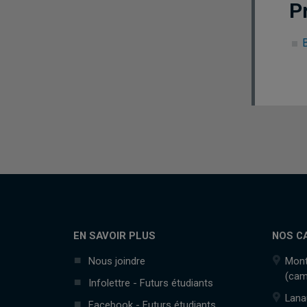
P
B
EN SAVOIR PLUS
NOS C
Nous joindre
Mont
(cam
Infolettre - Futurs étudiants
Lana
Facebook - Futurs étudiants