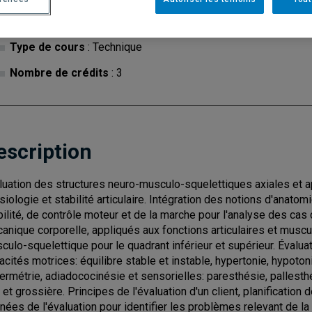
Cycle
: 1
Discipl
Type de cours
: Technique
Nombre de crédits
: 3
escription
luation des structures neuro-musculo-squelettiques axiales et a
siologie et stabilité articulaire. Intégration des notions d'anato
bilité, de contrôle moteur et de la marche pour l'analyse des cas 
anique corporelle, appliqués aux fonctions articulaires et muscul
culo-squelettique pour le quadrant inférieur et supérieur. Évalua
acités motrices: équilibre stable et instable, hypertonie, hypoto
ermétrie, adiadococinésie et sensorielles: paresthésie, pallesth
e et grossière. Principes de l'évaluation d'un client, planificatio
nées de l'évaluation pour identifier les problèmes relevant de la