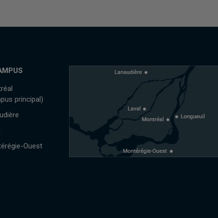
AMPUS
réal
pus principal)
udière
l
érégie-Ouest