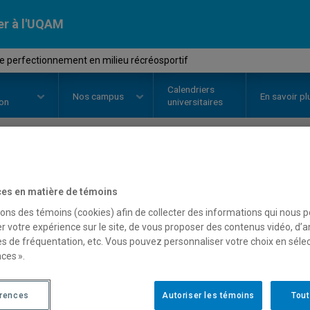
er à l'UQAM
e perfectionnement en milieu récréosportif
Calendriers
Nos
campus
En savoir pl
ion
universitaires
OURS
//
KIN3800
-
Stage de perf
es en matière de témoins
récréosportif
sons des témoins (cookies) afin de collecter des informations qui nous 
r votre expérience sur le site, de vous proposer des contenus vidéo, d’a
es de fréquentation, etc. Vous pouvez personnaliser votre choix en séle
ces ».
Description
Horaire - Été 2026
Horaire
érences
Autoriser les témoins
Tout