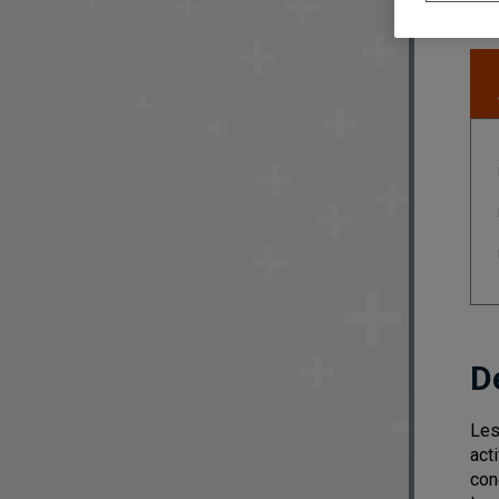
D
Les
act
con