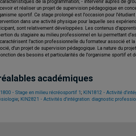
 caractéristiques de la programmation; - intervenir auprès de gr
cevoir et réaliser un projet de supervision pédagogique en conc
rganisme sportif. Ce stage prolongé est l'occasion pour l'étudian
ntervention dans une activité physique pour laquelle ses expérience
ticipant, sont relativement développées. Les contenus d'appren
nsertion du stagiaire au milieu professionnel en lui permettant d
 caractérisent l'action professionnelle du formateur associé et la 
ocié, d'un projet de supervision pédagogique. La nature du pro
fonction des besoins et particularités de l'organisme sportif et d
réalables académiques
1800 - Stage en milieu récréosportif 1
;
KIN1812 - Activité d'inté
ésiologie
;
KIN2821 - Activités d'intégration: diagnostic professi