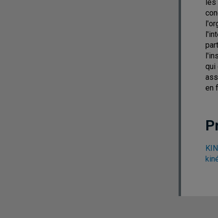
les
con
l'o
l'i
par
l'i
qui
ass
en 
P
KIN
kin