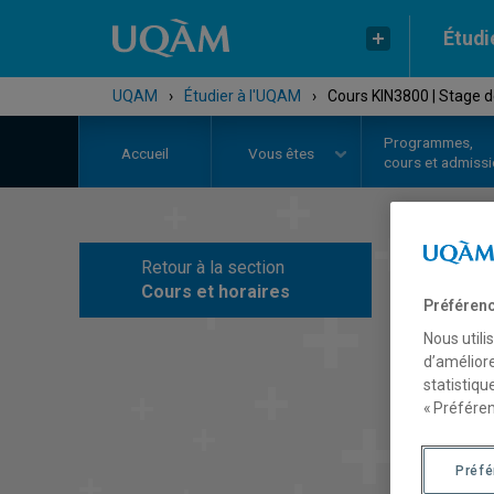
Étudi
UQAM
›
Étudier à l'UQAM
›
Cours KIN3800 | Stage d
Programmes,
Accueil
Vous êtes
cours et admiss
Retour à la section
C
Cours et horaires
Préférenc
Nous utili
d’améliore
statistiqu
« Préféren
Préf