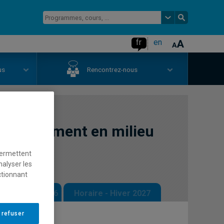
fr
en
us
Rencontrez-nous
ectionnement en milieu
permettent
nalyser les
ctionnant
 - Automne 2026
Horaire - Hiver 2027
 refuser