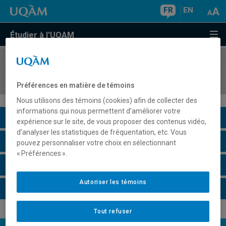
FR
EN
Étudier à l'UQAM
COURS
//
KIN3803
Stage III, préscolaire et primaire
Préférences en matière de témoins
Nous utilisons des témoins (cookies) afin de collecter des
informations qui nous permettent d’améliorer votre
Description du cours
expérience sur le site, de vous proposer des contenus vidéo,
d’analyser les statistiques de fréquentation, etc. Vous
Horaire - Été 2026
pouvez personnaliser votre choix en sélectionnant
« Préférences ».
Horaire - Automne 2026
Autoriser les témoins
Horaire - Hiver 2027
Tout refuser