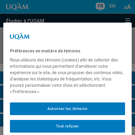
FR
EN
Étudier à l'UQAM
COURS
//
KIN5076
Histoire de l'éducation physique et de l'éducation
Préférences en matière de témoins
à la santé
Nous utilisons des témoins (cookies) afin de collecter des
informations qui nous permettent d’améliorer votre
expérience sur le site, de vous proposer des contenus vidéo,
Description du cours
d’analyser les statistiques de fréquentation, etc. Vous
pouvez personnaliser votre choix en sélectionnant
Horaire - Été 2026
« Préférences ».
Horaire - Automne 2026
Autoriser les témoins
Horaire - Hiver 2027
Tout refuser