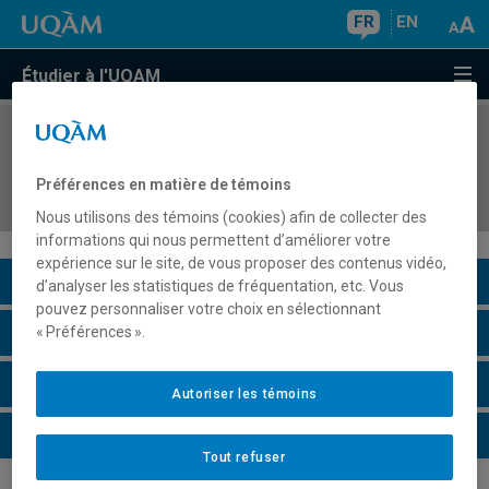
FR
EN
Étudier à l'UQAM
COURS
//
KIN7220
Apprentissage de la démarche d'intervention et
Préférences en matière de témoins
des méthodes de collecte des données
Nous utilisons des témoins (cookies) afin de collecter des
informations qui nous permettent d’améliorer votre
expérience sur le site, de vous proposer des contenus vidéo,
Description du cours
d’analyser les statistiques de fréquentation, etc. Vous
pouvez personnaliser votre choix en sélectionnant
Horaire - Été 2026
« Préférences ».
Horaire - Automne 2026
Autoriser les témoins
Horaire - Hiver 2027
Tout refuser