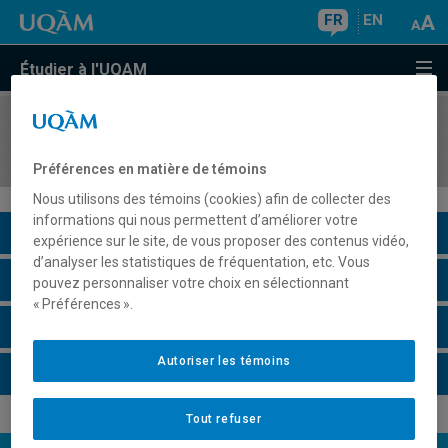
FR
EN
Étudier à l'UQAM
COURS
//
KIN8430
Activité physique adaptée
Préférences en matière de témoins
Nous utilisons des témoins (cookies) afin de collecter des
informations qui nous permettent d’améliorer votre
Description du cours
expérience sur le site, de vous proposer des contenus vidéo,
d’analyser les statistiques de fréquentation, etc. Vous
Horaire - Été 2026
pouvez personnaliser votre choix en sélectionnant
« Préférences ».
Horaire - Automne 2026
Autoriser les témoins
Horaire - Hiver 2027
Tout refuser