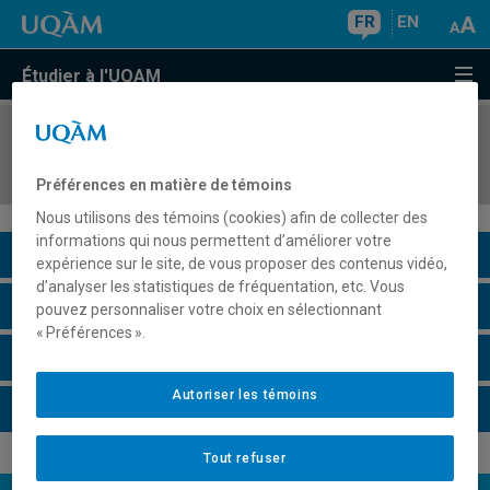
FR
EN
Étudier à l'UQAM
COURS
//
KIN8611
Méthodes de recherche
Préférences en matière de témoins
Nous utilisons des témoins (cookies) afin de collecter des
informations qui nous permettent d’améliorer votre
Description du cours
expérience sur le site, de vous proposer des contenus vidéo,
d’analyser les statistiques de fréquentation, etc. Vous
Horaire - Été 2026
pouvez personnaliser votre choix en sélectionnant
« Préférences ».
Horaire - Automne 2026
Autoriser les témoins
Horaire - Hiver 2027
Tout refuser