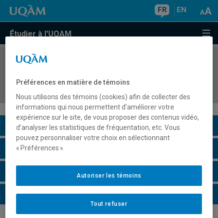
FR
EN
Étudier à l'UQAM
COURS
//
KIN8614
Méthodes de collecte et d'analyse de données
Préférences en matière de témoins
qualitatives en sciences de l'activité physique
Nous utilisons des témoins (cookies) afin de collecter des
informations qui nous permettent d’améliorer votre
expérience sur le site, de vous proposer des contenus vidéo,
Description du cours
d’analyser les statistiques de fréquentation, etc. Vous
pouvez personnaliser votre choix en sélectionnant
Horaire - Été 2026
« Préférences ».
Horaire - Automne 2026
Autoriser les témoins
Horaire - Hiver 2027
Tout refuser