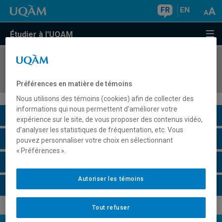
FR
EN
Étudier à l'UQAM
COURS
//
KIN8840
Stage 2
Préférences en matière de témoins
Nous utilisons des témoins (cookies) afin de collecter des
informations qui nous permettent d’améliorer votre
Description du cours
expérience sur le site, de vous proposer des contenus vidéo,
d’analyser les statistiques de fréquentation, etc. Vous
Horaire - Été 2026
pouvez personnaliser votre choix en sélectionnant
« Préférences ».
Horaire - Automne 2026
Autoriser les témoins
Horaire - Hiver 2027
Tout refuser