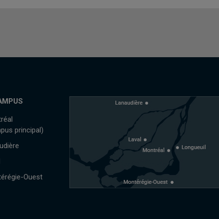
AMPUS
réal
pus principal)
udière
l
érégie-Ouest