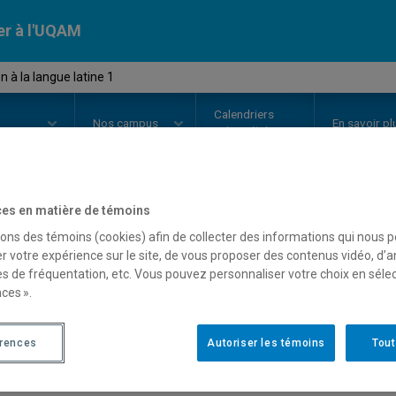
er à l'UQAM
n à la langue latine 1
Calendriers
Nos
campus
En savoir pl
ion
universitaires
es en matière de témoins
OURS
//
LAT1111
-
Initiation à la
sons des témoins (cookies) afin de collecter des informations qui nous 
r votre expérience sur le site, de vous proposer des contenus vidéo, d’a
es de fréquentation, etc. Vous pouvez personnaliser votre choix en séle
ces ».
Description
Horaire - Été 2026
Horaire
érences
Autoriser les témoins
Tout