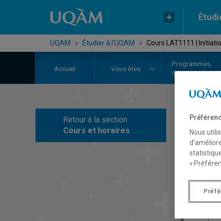
Étudi
UQAM
›
Étudier à l'UQAM
›
Cours LAT1111 | Initiatio
Programmes,
Accueil
Vous êtes
cours et admiss
Préférenc
Retour à la section
C
Cours et horaires
Nous utili
d’améliore
statistiqu
« Préféren
Préf