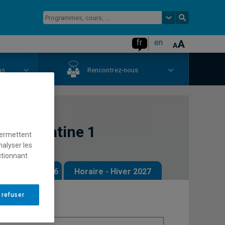
fr
en
us
Rencontrez-nous
 langue latine 1
permettent
nalyser les
ctionnant
 - Automne 2026
Horaire - Hiver 2027
 refuser