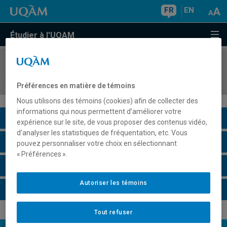
FR
EN
Étudier à l'UQAM
COURS
//
LAT1121
Initiation à la langue latine 1
Préférences en matière de témoins
Nous utilisons des témoins (cookies) afin de collecter des
informations qui nous permettent d’améliorer votre
Description du cours
expérience sur le site, de vous proposer des contenus vidéo,
d’analyser les statistiques de fréquentation, etc. Vous
Horaire - Été 2026
pouvez personnaliser votre choix en sélectionnant
« Préférences ».
Horaire - Automne 2026
Autoriser les témoins
Horaire - Hiver 2027
Tout refuser