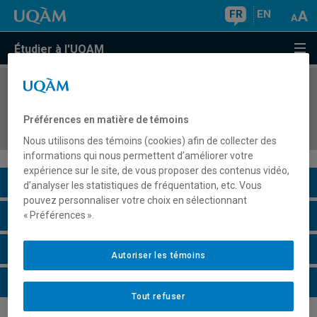
FR
EN
Étudier à l'UQAM
COURS
//
LIN1002
Connaissances de base en grammaire du
Préférences en matière de témoins
français écrit (hors programme)
Nous utilisons des témoins (cookies) afin de collecter des
informations qui nous permettent d’améliorer votre
expérience sur le site, de vous proposer des contenus vidéo,
Description du cours
d’analyser les statistiques de fréquentation, etc. Vous
pouvez personnaliser votre choix en sélectionnant
Horaire - Été 2026
« Préférences ».
Horaire - Automne 2026
Autoriser les témoins
Horaire - Hiver 2027
Tout refuser