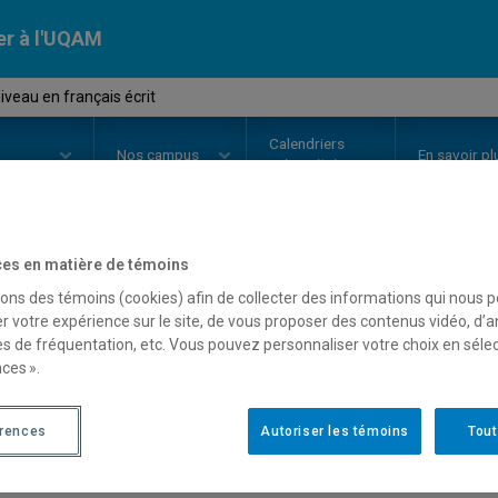
er à l'UQAM
iveau en français écrit
Calendriers
Nos
campus
En savoir pl
ion
universitaires
es en matière de témoins
OURS
//
LIN1004
-
Mise à niveau e
sons des témoins (cookies) afin de collecter des informations qui nous 
r votre expérience sur le site, de vous proposer des contenus vidéo, d’a
es de fréquentation, etc. Vous pouvez personnaliser votre choix en séle
ces ».
Description
Horaire - Été 2026
Horaire
érences
Autoriser les témoins
Tout