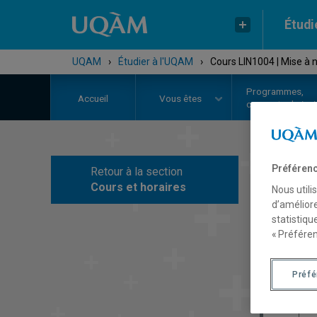
Étudi
UQAM
›
Étudier à l'UQAM
›
Cours LIN1004 | Mise à n
Programmes,
Accueil
Vous êtes
cours et admiss
Préférenc
Retour à la section
C
Cours et horaires
Nous utili
d’améliore
statistiqu
« Préféren
Préf