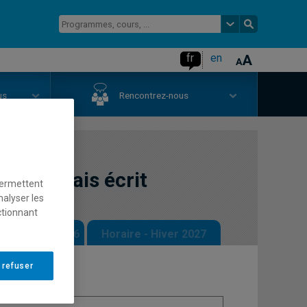
fr
en
us
Rencontrez-nous
n français écrit
permettent
nalyser les
ctionnant
 - Automne 2026
Horaire - Hiver 2027
 refuser