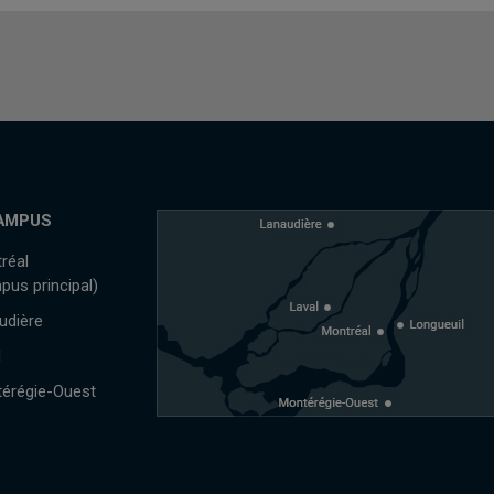
AMPUS
réal
pus principal)
udière
l
érégie-Ouest