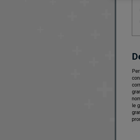
D
Per
con
cor
gra
nom
le 
gra
pro