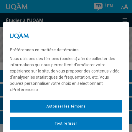
FR
EN
Étudier à l'UQAM
COURS
//
LIN1009
Apprentissage de la grammaire du français écrit
Préférences en matière de témoins
I
Nous utilisons des témoins (cookies) afin de collecter des
informations qui nous permettent d’améliorer votre
expérience sur le site, de vous proposer des contenus vidéo,
Description du cours
d’analyser les statistiques de fréquentation, etc. Vous
pouvez personnaliser votre choix en sélectionnant
Horaire - Été 2026
« Préférences ».
Horaire - Automne 2026
Autoriser les témoins
Horaire - Hiver 2027
Tout refuser