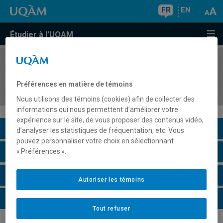
FR
EN
Étudier à l'UQAM
COURS
//
LIN1016
Compétence en expression orale: la compétence
Préférences en matière de témoins
communicative (hors programme)
Nous utilisons des témoins (cookies) afin de collecter des
informations qui nous permettent d’améliorer votre
expérience sur le site, de vous proposer des contenus vidéo,
Description du cours
d’analyser les statistiques de fréquentation, etc. Vous
pouvez personnaliser votre choix en sélectionnant
Horaire - Été 2026
« Préférences ».
Horaire - Automne 2026
Autoriser les témoins
Horaire - Hiver 2027
Tout refuser