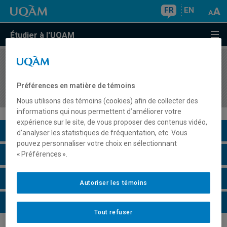
FR
EN
Étudier à l'UQAM
COURS
//
LIN1017
Compétence en expression orale: la voix (hors
Préférences en matière de témoins
programme)
Nous utilisons des témoins (cookies) afin de collecter des
informations qui nous permettent d’améliorer votre
expérience sur le site, de vous proposer des contenus vidéo,
Description du cours
d’analyser les statistiques de fréquentation, etc. Vous
pouvez personnaliser votre choix en sélectionnant
Horaire - Été 2026
« Préférences ».
Horaire - Automne 2026
Autoriser les témoins
Horaire - Hiver 2027
Tout refuser