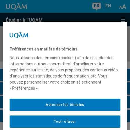
FR
EN
Étudier à l'UQAM
COURS
//
LIN1019
Compétence en expression orale: la compétence
Préférences en matière de témoins
discursive (hors programme)
Nous utilisons des témoins (cookies) afin de collecter des
informations qui nous permettent d’améliorer votre
expérience sur le site, de vous proposer des contenus vidéo,
Description du cours
d’analyser les statistiques de fréquentation, etc. Vous
pouvez personnaliser votre choix en sélectionnant
Horaire - Été 2026
« Préférences ».
Horaire - Automne 2026
Autoriser les témoins
Horaire - Hiver 2027
Tout refuser