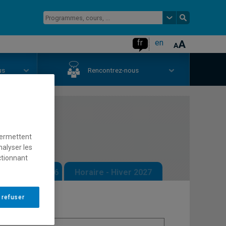
fr
en
us
Rencontrez-nous
gage
permettent
nalyser les
ctionnant
 - Automne 2026
Horaire - Hiver 2027
 refuser