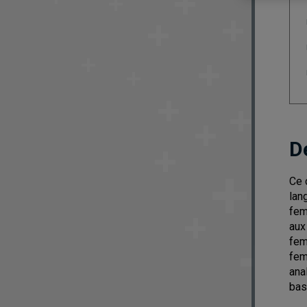
D
Ce 
lan
fem
aux
fem
fem
ana
bas