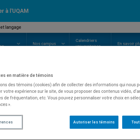
er à l'UQAM
et langage
Calendriers
Nos
campus
En savoir pl
ion
universitaires
es en matière de témoins
OURS
//
LIN1650
-
Femme et lan
sons des témoins (cookies) afin de collecter des informations qui nous 
r votre expérience sur le site, de vous proposer des contenus vidéo, d’a
es de fréquentation, etc. Vous pouvez personnaliser votre choix en séle
ces ».
Description
Horaire - Été 2026
Horaire
érences
Autoriser les témoins
Tout