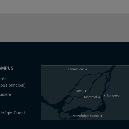
AMPUS
réal
pus principal)
udière
l
érégie-Ouest