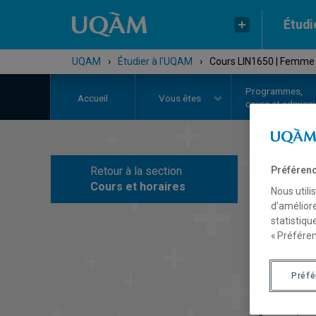
Étudi
UQAM
›
Étudier à l'UQAM
›
Cours LIN1650 | Femme 
Programmes,
Accueil
Vous êtes
cours et admiss
Retour à la section
Préférenc
C
Cours et horaires
Nous utili
d’améliore
statistiqu
« Préféren
Préf