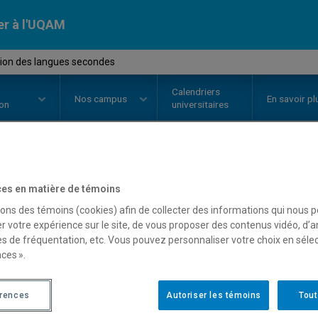
er à l'UQAM
tion des langues secondes
Calendriers
Nos
campus
En savoir pl
ion
universitaires
OURS
//
LIN3440
-
Acquisition d
es en matière de témoins
sons des témoins (cookies) afin de collecter des informations qui nous 
r votre expérience sur le site, de vous proposer des contenus vidéo, d’a
es de fréquentation, etc. Vous pouvez personnaliser votre choix en séle
Description
Horaire - Été 2026
Horaire
ces ».
érences
Autoriser les témoins
Tout