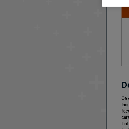
D
Ce 
lan
fac
car
l'i