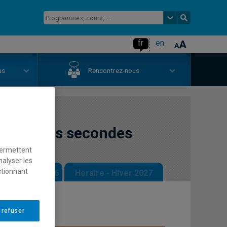
fr
en
us
Rencontrez-nous
es langues secondes
permettent
nalyser les
ctionnant
 - Automne 2026
Horaire - Hiver 2027
 refuser