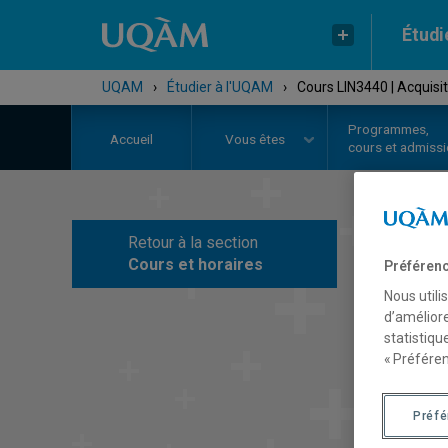
Étudi
UQAM
›
Étudier à l'UQAM
›
Cours LIN3440 | Acquisi
Programmes,
Accueil
Vous êtes
cours et admiss
Retour à la section
C
Cours et horaires
Préférenc
Nous utili
d’améliore
statistiqu
« Préféren
Préf