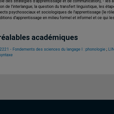
rôle des stratégies d'apprentissage et de communication); - les 
ion de l'interlangue; la question du transfert linguistique, les éta
ects psychosociaux et sociologiques de l'apprentissage (le rôle 
ditions d'apprentissage en milieu formel et informel et ce qui les
réalables académiques
2221 - Fondements des sciences du langage I : phonologie
;
LI
 syntaxe