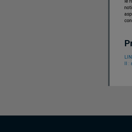
le 
not
asp
con
P
LIN
II :