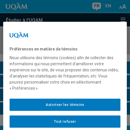
FR
EN
Étudier à l'UQAM
COURS
//
LIN3480
Description de la langue des signes québécoise II
Préférences en matière de témoins
Nous utilisons des témoins (cookies) afin de collecter des
informations qui nous permettent d’améliorer votre
Description du cours
expérience sur le site, de vous proposer des contenus vidéo,
d’analyser les statistiques de fréquentation, etc. Vous
Horaire - Été 2026
pouvez personnaliser votre choix en sélectionnant
« Préférences ».
Horaire - Automne 2026
Autoriser les témoins
Horaire - Hiver 2027
Tout refuser