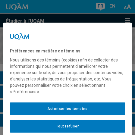
FR
EN
Étudier à l'UQAM
COURS
//
LIN4003
An Overview of English Language Varieties and
Préférences en matière de témoins
Cultures
Nous utilisons des témoins (cookies) afin de collecter des
informations qui nous permettent d’améliorer votre
expérience sur le site, de vous proposer des contenus vidéo,
Description du cours
d’analyser les statistiques de fréquentation, etc. Vous
pouvez personnaliser votre choix en sélectionnant
Horaire - Été 2026
« Préférences ».
Horaire - Automne 2026
Autoriser les témoins
Horaire - Hiver 2027
Tout refuser