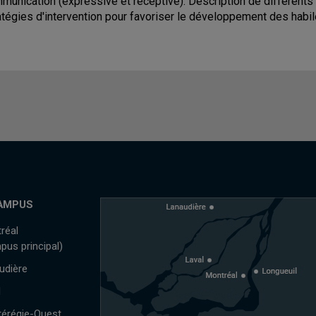
munication (expressive et réceptive). Description de différents
atégies d'intervention pour favoriser le développement des habil
AMPUS
réal
pus principal)
udière
l
érégie-Ouest