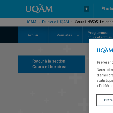
Étudi
UQAM
›
Étudier à l'UQAM
›
Cours LIN8505 | Le lang
Programmes,
Accueil
Vous êtes
cours et admiss
Retour à la section
Préférenc
C
Cours et horaires
Nous utili
d’améliore
statistiqu
« Préféren
Préf