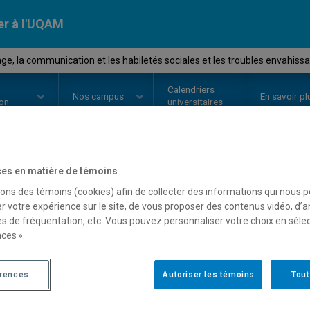
er à l'UQAM
age, la communication et les habiletés sociales et les troubles envahi
Calendriers
Nos
campus
En savoir pl
ion
universitaires
es en matière de témoins
OURS
//
LIN8505
-
Le langage, la
sons des témoins (cookies) afin de collecter des informations qui nous 
r votre expérience sur le site, de vous proposer des contenus vidéo, d’a
habiletés sociales et les
es de fréquentation, etc. Vous pouvez personnaliser votre choix en séle
ces ».
du développement (TED)
érences
Autoriser les témoins
Tout
Description
Horaire - Été 2026
Horaire