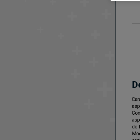
D
Car
asp
Com
asp
de 
Mod