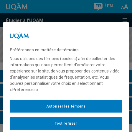
FR
EN
Étudier à l'UQAM
COURS
//
LIN8537
Apprentissage de la lecture et de l'écriture chez
Préférences en matière de témoins
les élèves allophones
Nous utilisons des témoins (cookies) afin de collecter des
informations qui nous permettent d’améliorer votre
expérience sur le site, de vous proposer des contenus vidéo,
Description du cours
d’analyser les statistiques de fréquentation, etc. Vous
pouvez personnaliser votre choix en sélectionnant
Horaire - Été 2026
« Préférences ».
Horaire - Automne 2026
Autoriser les témoins
Horaire - Hiver 2027
Tout refuser