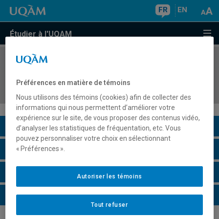
FR
EN
Étudier à l'UQAM
COURS
//
LIN910D
Séminaire de spécialisation en linguistique
Préférences en matière de témoins
fondamentale
Nous utilisons des témoins (cookies) afin de collecter des
informations qui nous permettent d’améliorer votre
expérience sur le site, de vous proposer des contenus vidéo,
Description du cours
d’analyser les statistiques de fréquentation, etc. Vous
pouvez personnaliser votre choix en sélectionnant
Horaire - Été 2026
« Préférences ».
Horaire - Automne 2026
Autoriser les témoins
Horaire - Hiver 2027
Tout refuser