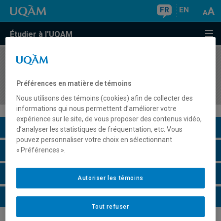
FR
EN
Étudier à l'UQAM
COURS
//
LIN910X
Séminaire de spécialisation en linguistique
Préférences en matière de témoins
fondamentale
Nous utilisons des témoins (cookies) afin de collecter des
informations qui nous permettent d’améliorer votre
expérience sur le site, de vous proposer des contenus vidéo,
Description du cours
d’analyser les statistiques de fréquentation, etc. Vous
pouvez personnaliser votre choix en sélectionnant
Horaire - Été 2026
« Préférences ».
Horaire - Automne 2026
Autoriser les témoins
Horaire - Hiver 2027
Tout refuser