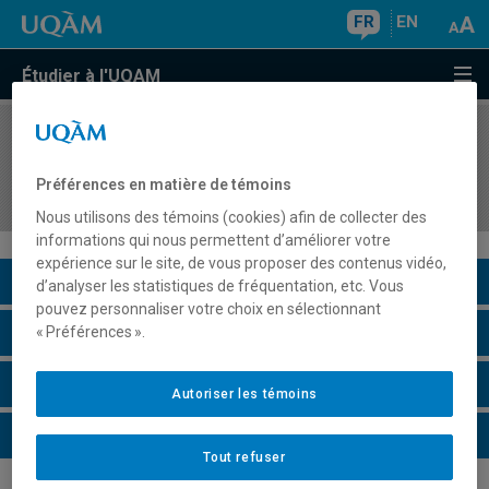
FR
EN
Étudier à l'UQAM
COURS
//
LIN920X
Séminaire de spécialisation en linguistique
Préférences en matière de témoins
expérimentale ou quantitative
Nous utilisons des témoins (cookies) afin de collecter des
informations qui nous permettent d’améliorer votre
expérience sur le site, de vous proposer des contenus vidéo,
Description du cours
d’analyser les statistiques de fréquentation, etc. Vous
pouvez personnaliser votre choix en sélectionnant
Horaire - Été 2026
« Préférences ».
Horaire - Automne 2026
Autoriser les témoins
Horaire - Hiver 2027
Tout refuser