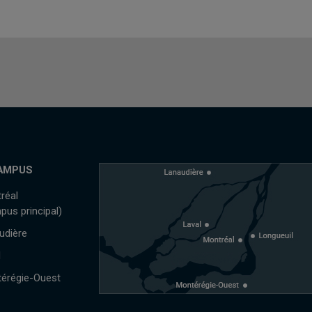
AMPUS
réal
pus principal)
udière
l
érégie-Ouest