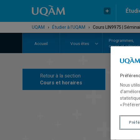
Étudi
UQAM
›
Étudier à l'UQAM
›
Cours LIN9975 | Séminai
Programmes,
Accueil
Vous êtes
cours et admiss
Retour à la section
Préférenc
C
Cours et horaires
Nous utili
d’améliore
statistiqu
« Préféren
Préf