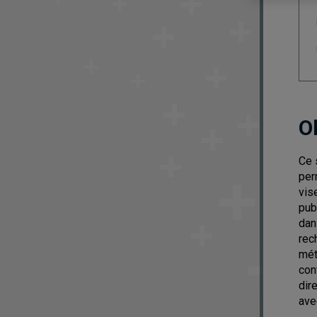
O
Ce 
per
vis
pub
dan
rec
mét
con
dir
ave