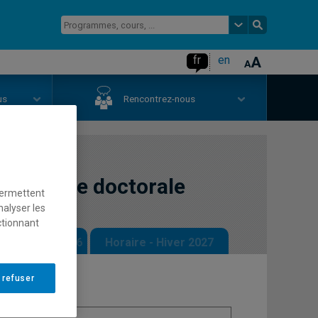
fr
en
us
Rencontrez-nous
recherche doctorale
permettent
nalyser les
ctionnant
 - Automne 2026
Horaire - Hiver 2027
 refuser