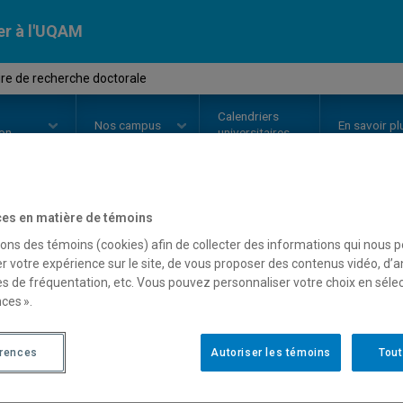
er à l'UQAM
re de recherche doctorale
Calendriers
Nos
campus
En savoir pl
ion
universitaires
es en matière de témoins
OURS
//
LIN9975
-
Séminaire de 
sons des témoins (cookies) afin de collecter des informations qui nous 
r votre expérience sur le site, de vous proposer des contenus vidéo, d’a
es de fréquentation, etc. Vous pouvez personnaliser votre choix en séle
ces ».
Description
Horaire - Été 2026
Horaire
érences
Autoriser les témoins
Tout